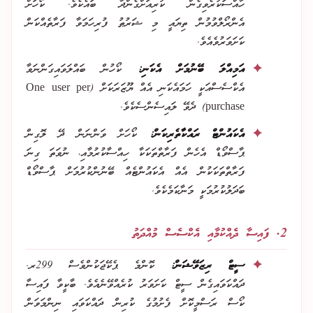
ހާއްސަކުރެވިގެން ކުރިއަށްގެންދާ ބައެކެވެ. ކޯހަށް
އެންރޯލްވުމުން ތިޔައީ މި ޝަރުޠު ފުރިހަމަވާ ފަރާތެއްކަން
ކަށަވަރުވެއެވެ.
އަމިއްލަ ބޭނުމަށް އެކަނި:
ކޯހުން ބައްލަވައިގަންނަވާ
އެކްސެސްއަކީ ހަމައެކަނި އެއް ޔޫޒަރަކަށް (One user per
purchase) ދެވޭ ލައިސެންސެކެވެ.
އެކައުންޓް ރައްކާތެރިކަން:
ކޯހަށް ވަންނަން ދޭ ލޮގިން
ޕާސްވޯޑް އެހެން ފަރާތްތަކަކާ ހިއްސާކުރުމާއި، ނުވަތަ ގިނަ
ފަރާތްތަކަކުން އެއް އެކައުންޓެއް ބޭނުންކުރުމަށް ޕާސްވޯޑް
ބަދަލުކުރުމަކީ މަނާކަމެކެވެ.
2. ފައިސާ ދެއްކުމާއި އެކްސެސް މުއްދަތު
ސީޓް ރިޒަވޭޝަން:
ކޮންމެ ޕެކޭޖަކުންވެސް 299ރ.
ދައްކަވައިގެން ސީޓް ކަށަވަރު ކުރެއްވޭނެއެވެ. ބާކީވާ ފައިސާ
ކޯސް ރަސްމީކޮށް ފެށުމުގެ ކުރިން ދައްކަވައި ނިންމަވަން