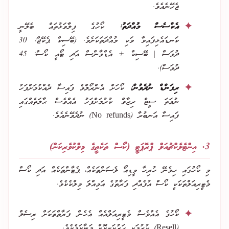
ޖެހޭނެއެވެ.
އެކްސެސް މުއްދަތު:
ކޯހުގެ ފިލާވަޅުތައް ބެލޭނީ
ކަނޑައެޅިފައިވާ ވަކި މުއްދަތަކަށެވެ. (ބޭސިކް ޕެކޭޖް: 30
ދުވަސް | ބޭސިކް + އެޑްވާންސް އަދި ޓޯއީ ކޯސް: 45
ދުވަސް).
ރިފަންޑް ނުދެވުން:
ކޯހަށް އެންރޯލްވެ ފައިސާ ދެއްކުމަށްފަހު
ނުވަތަ ސީޓް ރިޒާވް ކުރުމަށްފަހު އެއްވެސް ޙާލަތެއްގައި
ފައިސާ އަނބުރާ (No refunds) ނުދެވޭނެއެވެ.
3. އިންޓެލެކްޗުއަލް ޕްރޮޕަޓީ (ކޯސް ތަކެތީގެ މިލްކުވެރިކަން)
މި ކޯހުގައި ހިމެނޭ ހުރިހާ ވީޑިއޯ ލެސަންތަކެއް، ޕެޓާންތަކެއް އަދި ކޯސް
މެޓީރިއަލްތަކަކީ ކޯސް އުފެއްދި ފަރާތުގެ އަމިއްލަ މިލްކެކެވެ.
ކޯހުގެ އެއްވެސް މެޓީރިއަލްއެއް އެހެން ފަރާތްތަކަށް ރިސެލް
(Resell) ކުރުމަކީ ހަރުކަށިކޮށް މަނާކަމެކެވެ.