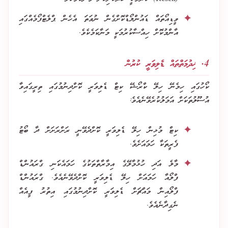
ވީޑިއޯތައް ޑައުންލޯޑްކޮށްގެން ނުވަތަ އެހެން ޕްލެޓްފޯމެއްގައި
އާންމުކޮށް ހިއްސާކުރުމަކީ މަނާކަމެކެވެ.
4. ޚިދުމަތްތައް ޑެލިވަރީ ކުރުން
ކޯހުގައި ހިމެނޭ ހިލޭ ކްރޯޝޭ ކިޓް ޑެލިވަރީ ކޮށްދިނުމުގައި ތިރީގައިވާ
އުސޫލުތަކަށް އަމަލުކުރެވޭނެއެވެ:
ކިޓް މުޅިން ހިލޭ ޑެލިވަރީ ކޮށްދެވޭނީ ރަށްރަށަށް ދާ ބޯޓު
ފެރީތަކާ ހަމައަށެވެ.
މާލެ އަދި ހުޅުމާލޭގެ އިމާރާތްތަކުގެ ހަމައެކަނި ގްރައުންޑް
ފްލޯއާ ހަމައަށް ހިލޭ ޑެލިވަރީ ކޮށްދެވޭނެއެވެ. ގްރައުންޑް
ފްލޯއިން މައްޗަށް ޑެލިވަރީ ކޮށްދިނުމުގައި އިތުރު ފީއެއް
ނެގިދާނެއެވެ.