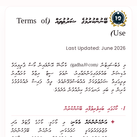
Ski
ޚިދުމަތް ބޭނުންކުރުމުގެ ޝަރުޠުތައް (Terms of
t
conten
Use)
Last Updated: June 2026
މި ވެބްސައިޓުން (gadha10.com) ކްރޯޝޭ އޮންލައިން ކޯސް ޕްރީމިއަމް
އެޑިޝަން ބައްލަވައިގަންނަވާއިރު، ނުވަތަ ސީޓް ރިޒާވް ކުރައްާއިރު
ތިރީގައިވާ ޝަރުޠުތަކަށް އެއްބަސްވެވޭނެއެވެ. ވީމާ، ފައިސާ ދެއްކެވުމުގެ
ކުރިން މި ބައި ރަނގަޅަށް ކިޔުއްވުން އެދެމެވެ.
1. ކޯހުގައި ބައިވެރިވުމާއި ބޭނުންކުރުން
އަންހެނުންނަށް އެކަނި:
މި ކޯހަކީ، ކޯހުގެ ޕޯޓަލް އަދި
މުޖުތަމައުތަކަކީ ހަމައެކަނި އަންހެން ބޭފުޅުންނަށް